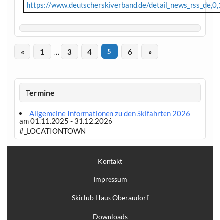
https://www.deutscherskiverband.de/detail_news_rss_de,0,
«
1
…
3
4
5
6
»
Termine
Allgemeine Informationen zu den Skifahrten 2026
am 01.11.2025 - 31.12.2026
#_LOCATIONTOWN
Kontakt
Impressum
Skiclub Haus Oberaudorf
Downloads