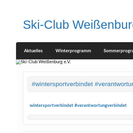
Skip
to
content
Ski-Club Weißenbur
Aktuelles
Winterprogramm
Sommerprog
#wintersportverbindet #verantwortu
wintersportverbindet #verantwortungverbindet