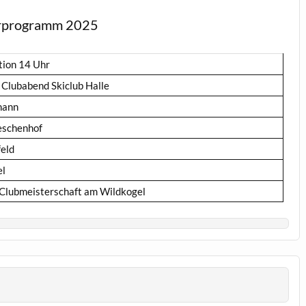
terprogramm 2025
tion 14 Uhr
 Clubabend Skiclub Halle
ohann
eschenhof
feld
el
 Clubmeisterschaft am Wildkogel