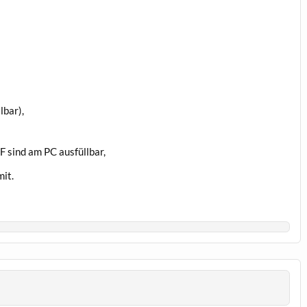
lbar),
 sind am PC ausfüllbar,
it.