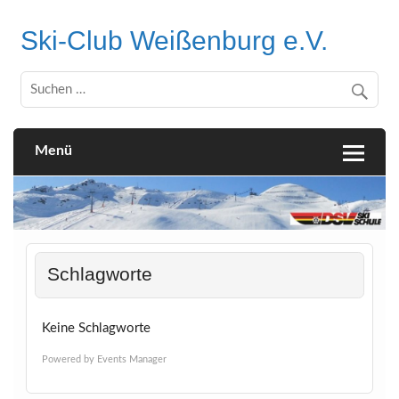
Skip
to
Ski-Club Weißenburg e.V.
content
Menü
Schlagworte
Keine Schlagworte
Powered by
Events Manager