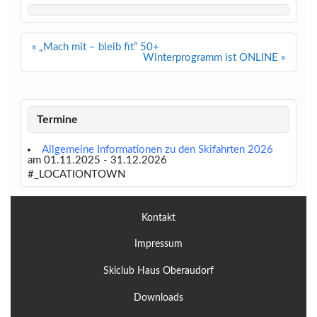
Beitragsnavigation
« „Mach mit – bleib fit” 50+
Winterprogramm ist ONLINE »
Termine
Allgemeine Informationen zu den Skifahrten 2026
am 01.11.2025 - 31.12.2026
#_LOCATIONTOWN
Kontakt
Impressum
Skiclub Haus Oberaudorf
Downloads