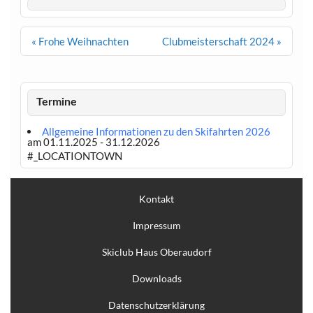
Beitragsnavigation
« Frohe Weihnachten
Clubmeisterschaft 2024 »
Termine
Allgemeine Informationen zu den Skifahrten 2026
am 01.11.2025 - 31.12.2026
#_LOCATIONTOWN
Kontakt
Impressum
Skiclub Haus Oberaudorf
Downloads
Datenschutzerklärung